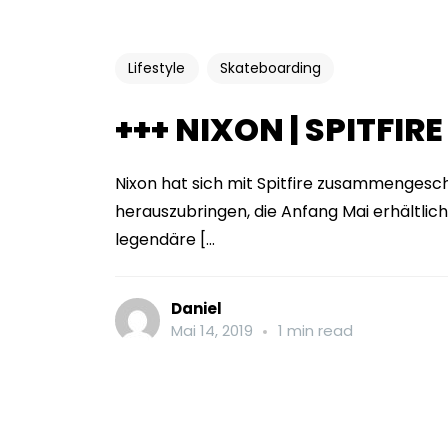
Lifestyle
Skateboarding
+++ NIXON | SPITFIRE
Nixon hat sich mit Spitfire zusammengesch
herauszubringen, die Anfang Mai erhältlic
legendäre [...
Daniel
Mai 14, 2019
1 min read