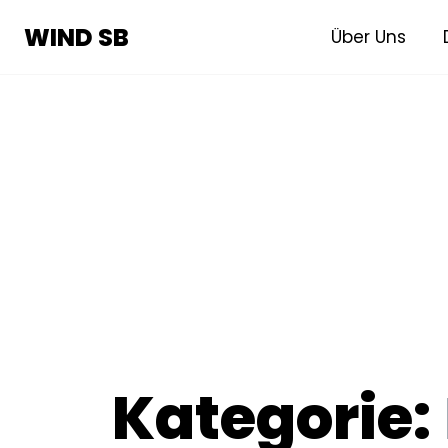
WIND SB
WIND SB
Über Uns
Kategorie: