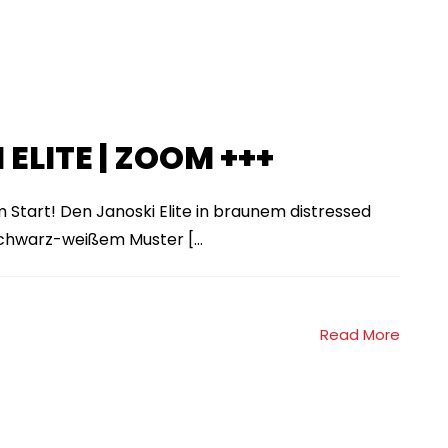
 ELITE | ZOOM +++
m Start! Den Janoski Elite in braunem distressed
chwarz-weißem Muster [...
Read More