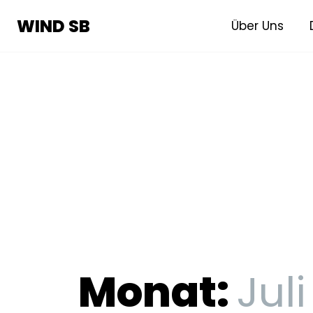
WIND SB
WIND SB
Über Uns
Monat:
Juli