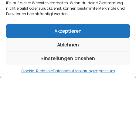
Fröschengasse 4
IDs auf dieser Website verarbeiten. Wenn du deine Zustimmung
nicht erteilst oder zurückziehst, können bestimmte Merkmale und
Funktionen beeinträchtigt werden.
Saarbrücken
Akzeptieren
0681 / 39204
Shoes
Ablehnen
Zoom Blazer Low GT QS
Einstellungen ansehen
Collabo with Japanese Streetwear...
DG
Cookie-Richtlinie
Datenschutzerklärung
Impressum
Daniel
Nov. 2, 2020
Read More