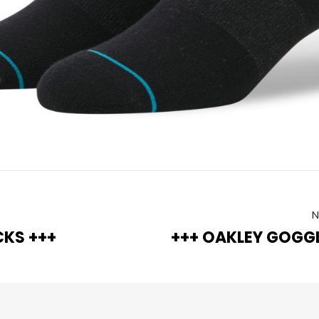
N
CKS +++
+++ OAKLEY GOGGL