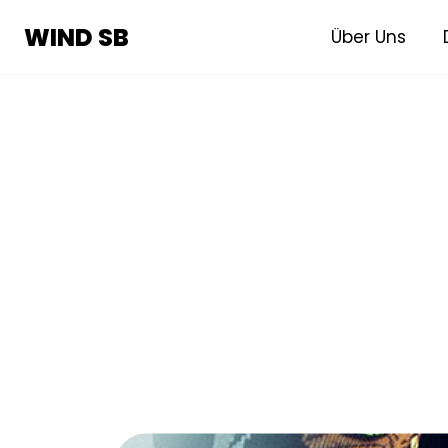
WIND SB
WIND SB
Über Uns