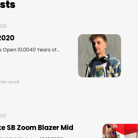
sts
2020
2020
 Open 10.0040 Years of...
 min read
020
ke SB Zoom Blazer Mid