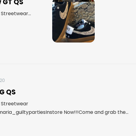
w GT QS
Streetwear...
020
OG QS
 Streetwear
ia_guiltypartiesInstore Now!!!Come and grab the...