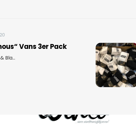
020
ous“ Vans 3er Pack
 Bla...