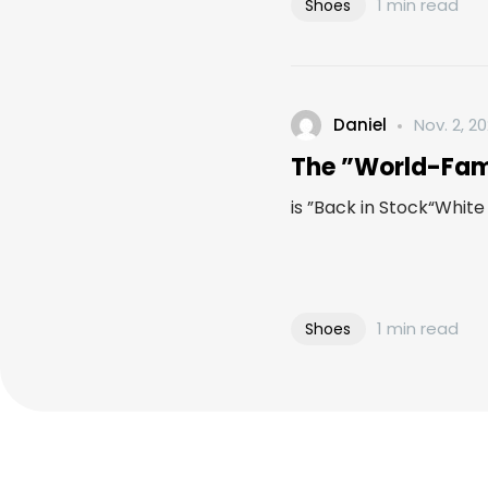
1 min read
Shoes
Daniel
Nov. 2, 2
The ”World-Fam
is ”Back in Stock“White &
1 min read
Shoes