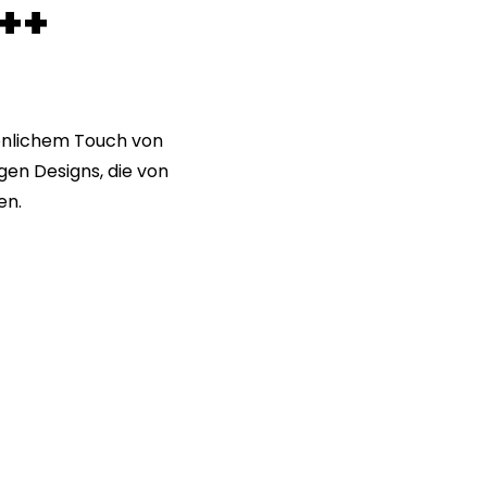
+++
sönlichem Touch von
en Designs, die von
en.