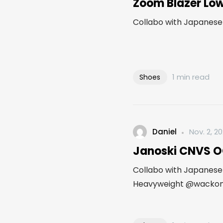
Zoom Blazer Lo
Collabo with Japanese 
1 min read
Shoes
Daniel
Nov. 2, 2
Janoski CNVS 
Collabo with Japanese
Heavyweight @wackomar