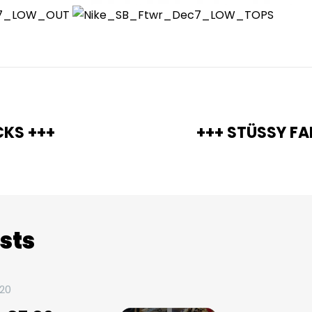
CKS +++
+++ STÜSSY FA
sts
020