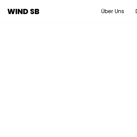
WIND SB
WIND SB
Über Uns