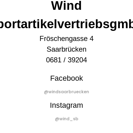
Wind
portartikelvertriebsgm
Fröschengasse 4
Saarbrücken
0681 / 39204
Facebook
@windsaarbruecken
Instagram
@wind_sb